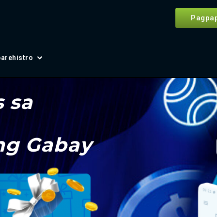
Pagpap
arehistro
 sa
ng Gabay