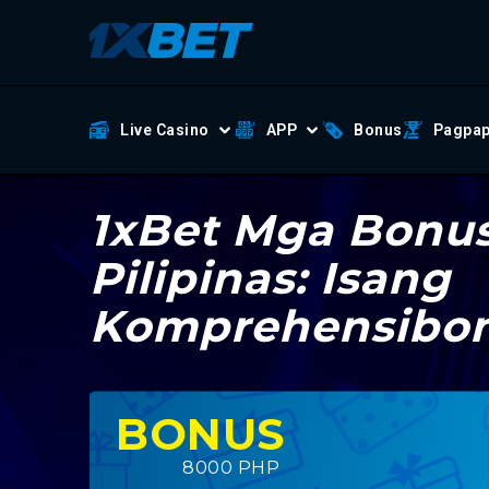
Live Casino
APP
Bonus
Pagpap
1xBet Mga Bonus
Pilipinas: Isang
Komprehensibo
BONUS
8000 PHP