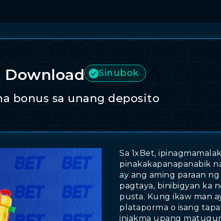
t Download
Sinubok
na bonus sa unang deposito
Sa 1xBet, ipinagmamalak
pinakakapanapanabik na
ay ang aming paraan ng
pagtaya, binibigyan ka 
pusta. Kung ikaw man 
plataporma o isang tap
iniakma upang matugun