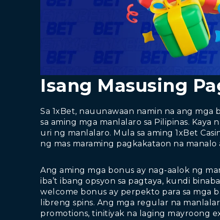
Isang Masusing Pag
Sa 1xBet, nauunawaan namin na ang mga b
sa aming mga manlalaro sa Pilipinas. Ka
uri ng manlalaro. Mula sa aming
1xBet Casi
ng mas maraming pagkakataon na manalo at
Ang aming mga bonus ay nag-aalok ng mara
iba’t ibang opsyon sa pagtaya, kundi bin
welcome bonus ay perpekto para sa mga ba
libreng spins. Ang mga regular na manlala
promotions, tinitiyak na laging mayroong e