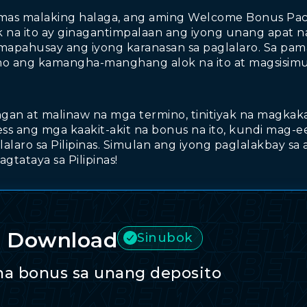
 mas malaking halaga, ang aming Welcome Bonus Pa
ck na ito ay ginagantimpalaan ang iyong unang apat 
g mapahusay ang
iyong karanasan sa paglalaro
. Sa pa
o ang kamangha-manghang alok na ito at magsisimul
gan at malinaw na
mga termino
, tinitiyak na magka
ss ang mga kaakit-akit na bonus na ito, kundi mag-een
alaro sa Pilipinas. Simulan ang iyong paglalakbay sa
gtataya sa Pilipinas!
t Download
Sinubok
na bonus sa unang deposito