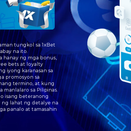
aman tungkol sa 1xBet
bay na ito.
a hanay ng mga bonus,
e bets at loyalty
ng iyong karanasan sa
ga promosyon sa
ang termino, at kung
 manlalaro sa Pilipinas.
 o isang beteranong
y ng lahat ng detalye na
ga panalo at tamasahin