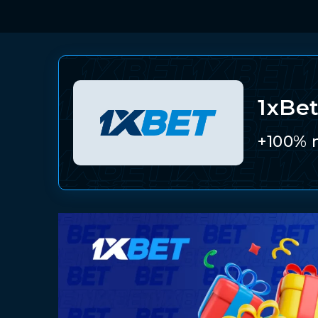
1xBe
+100% 