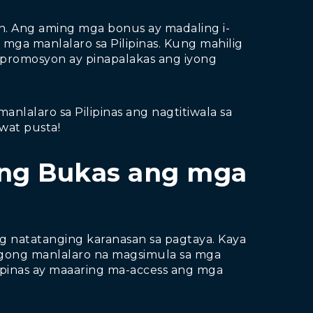
an. Ang aming mga bonus ay madaling i-
ga manlalaro sa Pilipinas. Kung mahilig
a promosyon ay pinapalakas ang iyong
lalaro sa Pilipinas ang nagtitiwala sa
wat pusta!
ang Bukas ang mga
ng natatanging karanasan sa pagtaya. Kaya
agong manlalaro na magsimula sa mga
lipinas ay maaaring ma-access ang mga