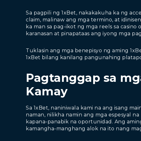
Sa pagpili ng 1xBet, nakakakuha ka ng acc
claim, malinaw ang mga termino, at idini
ka man sa pag-ikot ng mga reels sa casino
karanasan at pinapataas ang iyong mga p
Tuklasin ang mga benepisyo ng aming 1xBet
1xBet bilang kanilang pangunahing platap
Pagtanggap sa mg
Kamay
Sa 1xBet, naniniwala kami na ang isang mai
naman, nilikha namin ang mga espesyal n
kapana-panabik na oportunidad. Ang ami
kamangha-manghang alok na ito nang mag